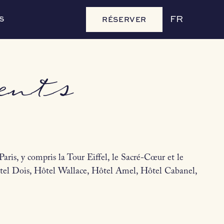
S
RÉSERVER
FR
ents