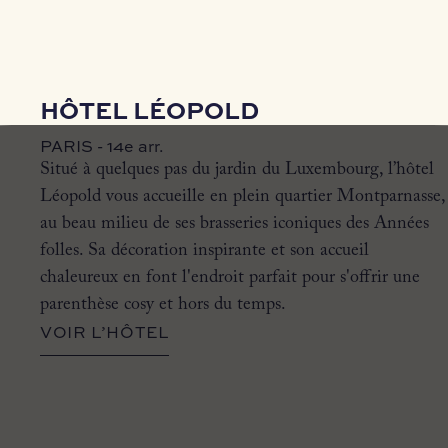
HÔTEL LÉOPOLD
PARIS - 14e arr.
Situé à quelques pas du jardin du Luxembourg, l’hôtel
Léopold vous accueille en plein quartier Montparnasse,
au beau milieu de ses brasseries iconiques des Années
folles. Sa décoration inspirante et son accueil
chaleureux en font l'endroit parfait pour s'offrir une
parenthèse cosy et hors du temps.
VOIR L’HÔTEL