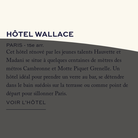
HÔTEL WALLACE
PARIS - 15e arr.
Cet hôtel rénové par les jeunes talents Hauvette et
Madani se situe à quelques centaines de mètres des
métros Cambronne et Motte Piquet Grenelle. Un
hôtel idéal pour prendre un verre au bar, se détendre
dans le bain suédois sur la terrasse ou comme point de
départ pour sillonner Paris.
VOIR L’HÔTEL