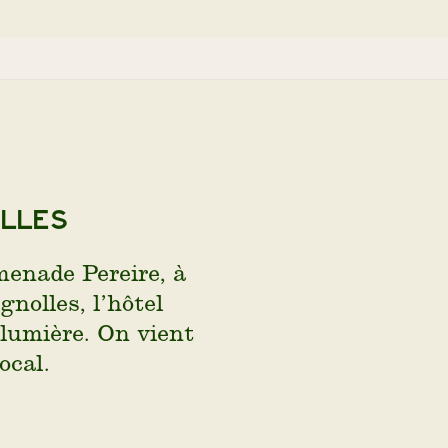
olles
enade Pereire, à
nolles, l’hôtel
lumière. On vient
ocal.