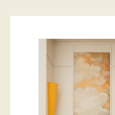
L’HÔTEL
Imaginé par la designer Mariet
aux Beaux-Art de Paris, peintre
cinéma et l’opéra, l’Hôtel Blan
une esthétique solaire et poétiq
Nouvelle Vague.
Matières naturelles, reflets mir
spécialement pensés pour l'hôte
univers à la fois doux, élégant