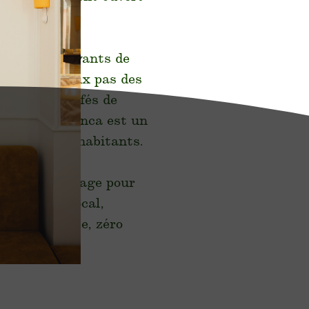
i les plus vivants de
e. Situé à deux pas des
llage, ses cafés de
 parcs, le Blanca est un
voyageurs et habitants.
 Blanca s’engage pour
 :sourcing local,
iée Clef Verte, zéro