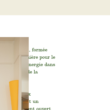
te Sans Rival, formée
 puis costumière pour le
ca puise son énergie dans
ue, inspirée de la
oirs, tableaux
l, redessinent un
 et profondément ouvert