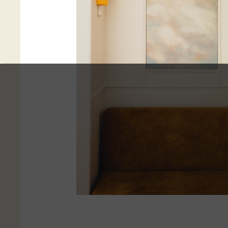
sur la ville.
C’est proche d’un quartier parm
Paris que l'hôtel a trouvé racin
Batignolles avec son esprit de vi
quartier, son marché bio, et ses
point de rencontre idéal entre 
Comme tous les hôtels Orso, le
une hospitalité plus responsable
démarche éco responsable certif
plastique et anti‑gaspillage.