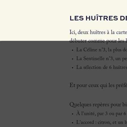
LES HUÎTRES D
Ici, deux huîtres à la car
débuter comme pour les h
La Céline n°3, la plus dou
La Sentinelle n°3, un peu 
La sélection de 6 huître
Et pour ceux qui les préfè
Quelques repères pour b
À l'unité, par 3 ou par 
L'accord : citron, et un