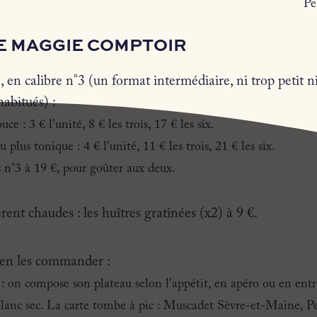
Pe
E MAGGIE COMPTOIR
te, en calibre n°3 (un format intermédiaire, ni trop petit 
abitués) :
ce : 3 € l'unité, 8 € les trois, 17 € les six.
plus tonique : 4 € l'unité, 11 € les trois, 21 € les six.
s n°3 à 19 €, pour goûter aux deux.
rent chaudes : les huîtres gratinées (x2) à 9 €.
ien les commander :
6 : on compose son plateau selon l'appétit, en apéro ou en entr
 blanc sec. La carte tombe à pic : Muscadet Sèvre-et-Maine, Pe