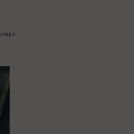
E
 compte.