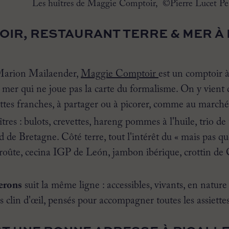
Les huîtres de Maggie Comptoir, ©Pierre Lucet Pe
IR, RESTAURANT TERRE & MER À 
 Marion Mailaender,
Maggie Comptoir
est un comptoir à 
 mer qui ne joue pas la carte du formalisme. On y vient dè
siettes franches, à partager ou à picorer, comme au marché
tres : bulots, crevettes, hareng pommes à l'huile, trio de
de Bretagne. Côté terre, tout l'intérêt du « mais pas q
roûte, cecina IGP de León, jambon ibérique, crottin de 
nerons
suit la même ligne : accessibles, vivants, en natur
s clin d'œil, pensés pour accompagner toutes les assiettes