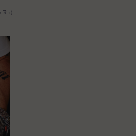
n R »).