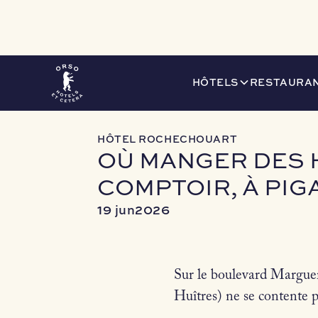
LE JOURNAL
OÙ MANGER DES HUÎTRES À PARIS (MAIS 
HÔTELS
RESTAURAN
HÔTEL ROCHECHOUART
OÙ MANGER DES H
COMPTOIR, À PIG
19 jun
2026
Sur le boulevard Marguer
Huîtres) ne se contente p