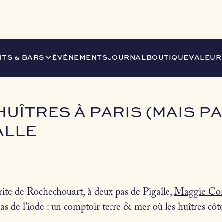
PAS QUE) : MAGGIE COMPTOIR, À PIGALLE
TS & BARS
ÉVÉNEMENTS
JOURNAL
BOUTIQUE
VALEUR
UÎTRES À PARIS (MAIS PA
ALLE
ite de Rochechouart, à deux pas de Pigalle,
Maggie Co
as de l'iode : un comptoir terre & mer où les huîtres côto