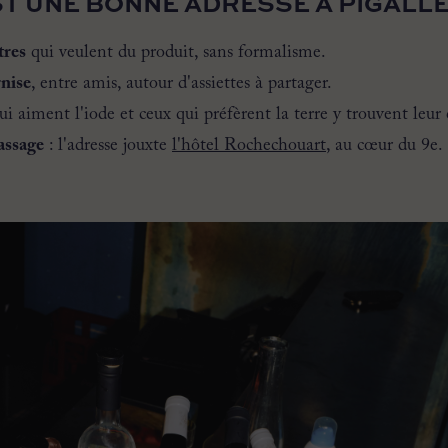
T UNE BONNE ADRESSE À PIGALL
tres
qui veulent du produit, sans formalisme.
rnise
, entre amis, autour d'assiettes à partager.
ui aiment l'iode et ceux qui préfèrent la terre y trouvent leur
assage
: l'adresse jouxte
l'hôtel Rochechouart
, au cœur du 9e.