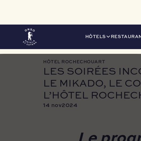
LE JOURNAL
LES SOIRÉES INCONTOURNABLES DE PIGA
HÔTELS
RESTAURAN
HÔTEL ROCHECHOUART
LES SOIRÉES INC
LE MIKADO, LE C
L’HÔTEL ROCHEC
14 nov
2024
Le prog