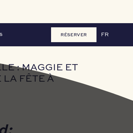
LA FÊTE À L’HÔTEL ROCHECHOUART.
S
RÉSERVER
FR
E : MAGGIE ET
 LA FÊTE À
d: