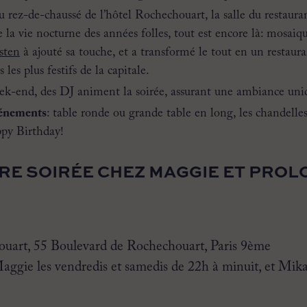
u rez-de-chaussé de l’hôtel Rochechouart, la salle du restaur
e la vie nocturne des années folles, tout est encore là: mosaiq
sten
à ajouté sa touche, et a transformé le tout en un restaur
s les plus festifs de la capitale.
ek-end, des DJ animent la soirée, assurant une ambiance un
vénements
: table ronde ou grande table en long, les chandelles
ppy Birthday!
RE SOIRÉE CHEZ MAGGIE ET PROL
ouart, 55 Boulevard de Rochechouart, Paris 9ème
Maggie les vendredis et samedis de 22h à minuit, et Mik