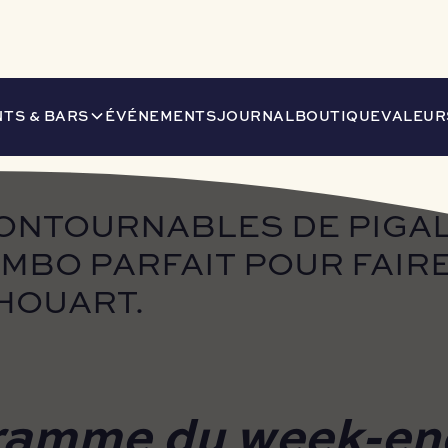
LLE : MAGGIE ET LE MIKADO, LE COMBO PARFAIT POUR FAIRE 
TS & BARS
ÉVÉNEMENTS
JOURNAL
BOUTIQUE
VALEUR
ONTOURNABLES DE PIGALL
OMBO PARFAIT POUR FAIRE
HOUART.
ramme du week-en