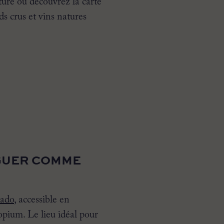
ture ou découvrez la carte
ds crus et vins natures
NGUER COMME
ado
, accessible en
opium. Le lieu idéal pour