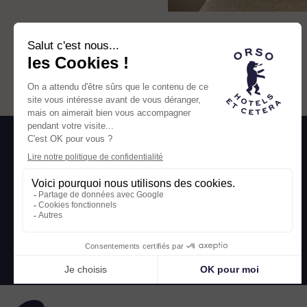
Orso
201 rue du Faubourg Saint-Honoré
75008 PARIS
contact@orsohotels.com
+33 1 87 58 08 43
ORSO © 2023
ME