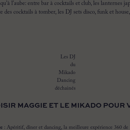
u’à l’aube: entre bar à cocktails et club, les lanternes jap
te des cocktails à tomber, les DJ sets disco, funk et house
Les DJ
du
Mikado
Dancing
déchainés
SIR MAGGIE ET LE MIKADO POUR 
te
: Apéritif, dîner et dancing, la meilleure expérience 360 de 