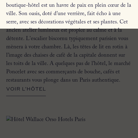
boutique-hôtel est un havre de paix en plein cœur de la
ville. Son oasis, doté d’une verrière, fait écho à une
serre, avec ses décorations végétales et ses plantes. Cet
ancien atelier lumineux est propice au calme et à la
détente. L'escalier biscornu typiquement parisien vous
mènera à votre chambre. Là, les têtes de lit en rotin à
l’image des chaises de café de la capitale donnent sur
les toits de la ville. A quelques pas de l’hôtel, le marché
Poncelet avec ses commerçants de bouche, cafés et
restaurants vous plonge dans un Paris authentique.
VOIR L’HÔTEL