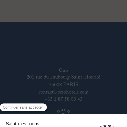
Orso
201 rue du Faubourg Saint-Honoré
75008 PARIS
contact@orsohotels.com
+33 1 87 58 08 43