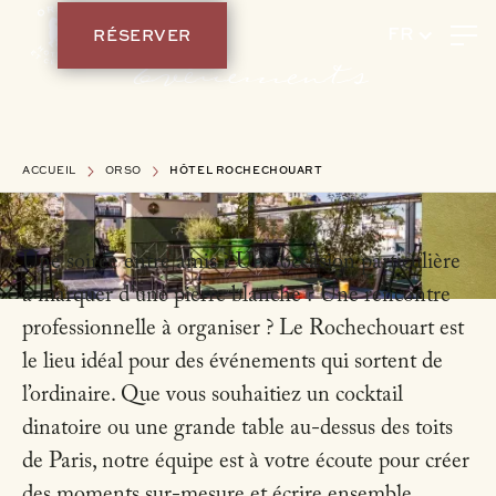
RÉSERVER
FR
Événements
ACCUEIL
ORSO
HÔTEL ROCHECHOUART
Une soirée entre amis ? Une occasion particulière
à marquer d’une pierre blanche ? Une rencontre
professionnelle à organiser ? Le Rochechouart est
le lieu idéal pour des événements qui sortent de
l’ordinaire. Que vous souhaitiez un cocktail
dinatoire ou une grande table au-dessus des toits
de Paris, notre équipe est à votre écoute pour créer
des moments sur-mesure et écrire ensemble