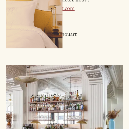
Pour en savoir plus, contactez nous :
sales@hotelrochechouart.com
01 42 81 99 17
55 boulevard de Rochechouart
75009 PARIS