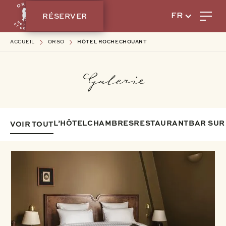
RÉSERVER
FR
ACCUEIL
ORSO
HÔTEL ROCHECHOUART
Galerie
L’HÔTEL
CHAMBRES
RESTAURANT
BAR SUR 
VOIR TOUT