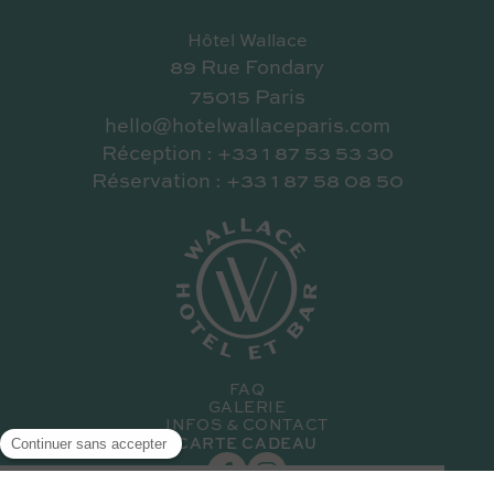
Hôtel Wallace
89 Rue Fondary
75015 Paris
hello@hotelwallaceparis.com
Réception : +33 1 87 53 53 30
Réservation : +33 1 87 58 08 50
FAQ
GALERIE
INFOS & CONTACT
CARTE CADEAU