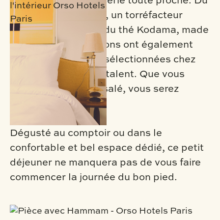
pains d’une boulangerie toute proche. Du
bon café signé Lomi, un torréfacteur
parisien reconnu et du thé Kodama, made
in Paris… Les boissons ont également
été soigneusement sélectionnées chez
des producteurs de talent. Que vous
soyez bec sucré ou salé, vous serez
comblé !
Dégusté au comptoir ou dans le
confortable et bel espace dédié, ce petit
déjeuner ne manquera pas de vous faire
commencer la journée du bon pied.