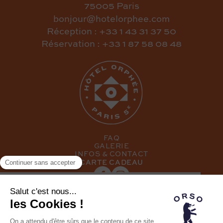
75005 Paris
bonjour@hotelorphee.com
Réception : +33 1 43 31 37 50
Réservation : +33 1 87 58 08 48
FAQ
GALERIE
INFOS & CONTACT
CARTE CADEAU
INSCRIVEZ-VOUS À NOTRE NEWSLETTER