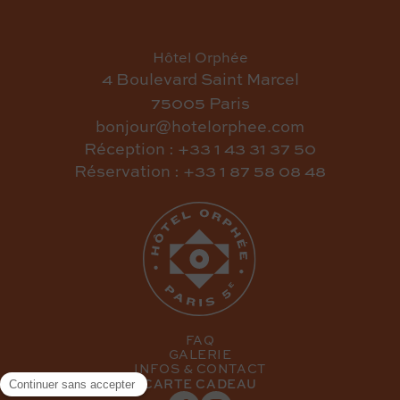
Hôtel Orphée
4 Boulevard Saint Marcel
75005 Paris
bonjour@hotelorphee.com
Réception : +33 1 43 31 37 50
Réservation : +33 1 87 58 08 48
FAQ
GALERIE
INFOS & CONTACT
CARTE CADEAU