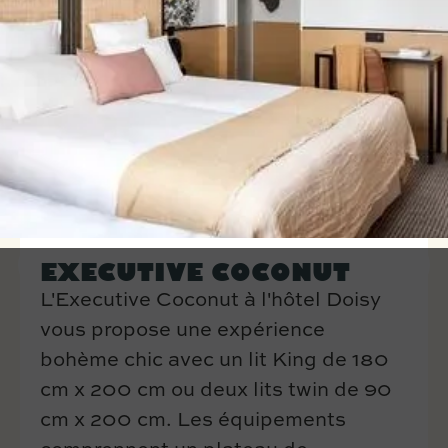
EXECUTIVE COCONUT
L'Executive Coconut à l'hôtel Doisy
vous propose une expérience
bohème chic avec un lit King de 180
cm x 200 cm ou deux lits twin de 90
cm x 200 cm. Les équipements